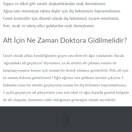
Sigara ve alkol gibi zararlı alışkanlıklardan uzak durmalısınız.
Ağıza tam oturmayan takma dişler için diş hekiminize başvurmalısınız.
Genel kontroller için düzenli olarak diş hekiminizi ziyaret etmelisiniz.
Sert, sıcak ve tahriş edici gıdalardan uzak durmalısınız.
Aft İçin Ne Zaman Doktora Gidilmelidir?
Genel olarak aftlar, kendiliğinden geçen orta dereceli ağız yaralarıdır. Ancak
‘ağzımdaki aft geçmiyor’ diyorsanız ya da sürekli aft çıkması sorunu ile
karşılaşıyorsanız bunun için uzman bir destek almanız gerekebilir. Peki aft için
ne zaman doktora gitmelisiniz? Eğer ağrınız orta şiddetin üzerine çıktıysa 3
haftadan uzun bir süredir geçmiyorsa uzman bir diş hekimine başvurmalısınız.
1 aydır geçmeyen aft şikayetinin yanı sıra ishal ve ağız dışında genital bölgede
de aft oluşumu, durumun ciddi olduğunun göstergesi olarak sayılabilir.