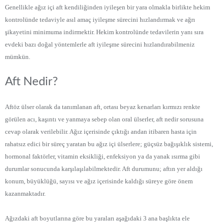
Genellikle ağız içi aft kendiliğinden iyileşen bir yara olmakla birlikte hekim
kontrolünde tedaviyle asıl amaç iyileşme sürecini hızlandırmak ve ağrı
şikayetini minimuma indirmektir. Hekim kontrolünde tedavilerin yanı sıra
evdeki bazı doğal yöntemlerle aft iyileşme sürecini hızlandırabilmeniz
mümkün.
Aft Nedir?
Aftöz ülser olarak da tanımlanan aft, ortası beyaz kenarları kırmızı renkte
görülen acı, kaşıntı ve yanmaya sebep olan oral ülserler, aft nedir sorusuna
cevap olarak verilebilir. Ağız içerisinde çıktığı andan itibaren hasta için
rahatsız edici bir süreç yaratan bu ağız içi ülserlere; güçsüz bağışıklık sistemi,
hormonal faktörler, vitamin eksikliği, enfeksiyon ya da yanak ısırma gibi
durumlar sonucunda karşılaşılabilmektedir. Aft durumunu; aftın yer aldığı
konum, büyüklüğü, sayısı ve ağız içerisinde kaldığı süreye göre önem
kazanmaktadır.
Ağızdaki aft boyutlarına göre bu yaraları aşağıdaki 3 ana başlıkta ele