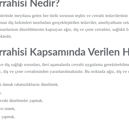
rrahisi Nedir?
rinde meydana gelen her türlü sorunun teşhis ve cerrahi tedavilerinin ge
man diş hekimleri tarafından gerçekleştirilen tedaviler, ameliyathane ort
urlarının düzeltilmesini kapsayan ağız, diş ve çene cerrahisi, sağlıklı bi
ktedir.
rrahisi Kapsamında Verilen 
e diş sağlığı sorunları, ileri aşamalarda cerrahi uygulama gerektirebi
ız, diş ve çene cerrahisinden yararlanılmaktadır. Bu noktada ağız, diş ve
 damak rahatsızlıklarını düzeltmek,
k,
errahi düzeltmeler yapmak,
avi etmek,
ni yapmak,