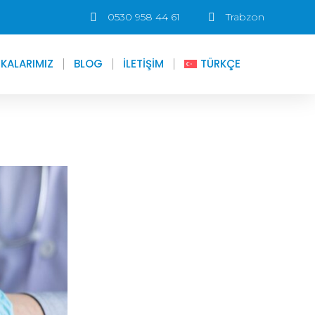
0530 958 44 61
Trabzon
IKALARIMIZ
BLOG
İLETİŞİM
TÜRKÇE