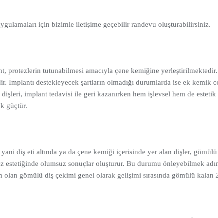
ygulamaları için bizimle iletişime geçebilir randevu oluşturabilirsiniz.
, protezlerin tutunabilmesi amacıyla çene kemiğine yerleştirilmektedir.
r. İmplantı destekleyecek şartların olmadığı durumlarda ise ek kemik cer
 dişleri, implant tedavisi ile geri kazanırken hem işlevsel hem de estetik
ek güçtür.
i diş eti altında ya da çene kemiği içerisinde yer alan dişler, gömülü d
üz estetiğinde olumsuz sonuçlar oluşturur. Bu durumu önleyebilmek adın
lem olan gömülü diş çekimi genel olarak gelişimi sırasında gömülü kalan 