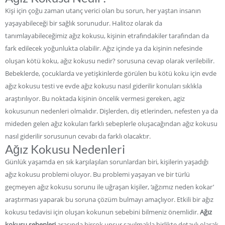
Kişi için çoğu zaman utanç verici olan bu sorun, her yaştan insanın
yaşayabileceği bir sağlık sorunudur. Halitoz olarak da
tanımlayabileceğimiz ağız kokusu, kişinin etrafındakiler tarafından da
fark edilecek yoğunlukta olabilir. Ağız içinde ya da kişinin nefesinde
oluşan kötü koku, ağız kokusu nedir? sorusuna cevap olarak verilebilir.
Bebeklerde, çocuklarda ve yetişkinlerde görülen bu kötü koku için evde
ağız kokusu testi ve evde ağız kokusu nasıl giderilir konuları sıklıkla
araştırılıyor. Bu noktada kişinin öncelik vermesi gereken, agiz
kokusunun nedenleri olmalıdır. Dişlerden, diş etlerinden, nefesten ya da
mideden gelen ağız kokuları farklı sebeplerle oluşacağından ağız kokusu
nasıl giderilir sorusunun cevabı da farklı olacaktır.
Ağız Kokusu Nedenleri
Günlük yaşamda en sık karşılaşılan sorunlardan biri, kişilerin yaşadığı
ağız kokusu problemi oluyor. Bu problemi yaşayan ve bir türlü
geçmeyen ağız kokusu sorunu ile uğraşan kişiler, ‘ağzımız neden kokar’
araştırması yaparak bu soruna çözüm bulmayı amaçlıyor. Etkili bir ağız
kokusu tedavisi için oluşan kokunun sebebini bilmeniz önemlidir.
Ağız
kokusu sebepleri
arasında birçok unsur sayılmakla birlikte detaylı olarak